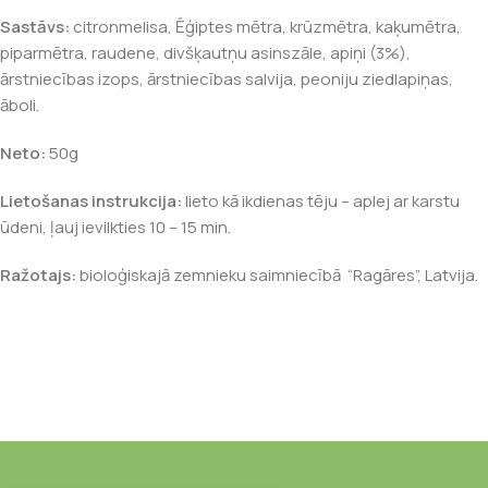
Sastāvs:
citronmelisa, Ēģiptes mētra, krūzmētra, kaķumētra,
piparmētra, raudene, divšķautņu asinszāle, apiņi (3%),
ārstniecības izops, ārstniecības salvija, peoniju ziedlapiņas,
āboli.
Neto:
50g
Lietošanas instrukcija:
lieto kā ikdienas tēju – aplej ar karstu
ūdeni, ļauj ievilkties 10 – 15 min.
Ražotajs:
bioloģiskajā zemnieku saimniecībā “Ragāres”, Latvija.