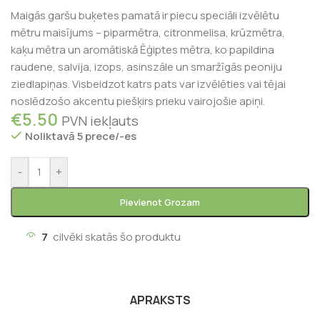
Maigās garšu buķetes pamatā ir piecu speciāli izvēlētu
mētru maisījums – piparmētra, citronmelisa, krūzmētra,
kaķu mētra un aromātiskā Ēģiptes mētra, ko papildina
raudene, salvija, izops, asinszāle un smaržīgās peoniju
ziedlapiņas. Visbeidzot katrs pats var izvēlēties vai tējai
noslēdzošo akcentu piešķirs prieku vairojošie apiņi.
€
5.50
PVN iekļauts
Noliktavā 5 prece/-es
-
+
Pievienot Grozam
7
cilvēki skatās šo produktu
APRAKSTS