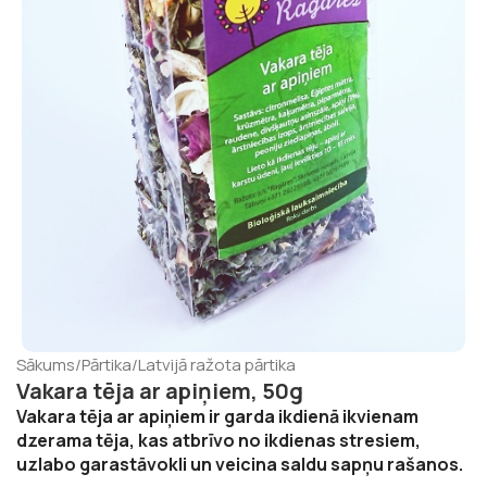
Sākums
/
Pārtika
/
Latvijā ražota pārtika
Vakara tēja ar apiņiem, 50g
Vakara tēja ar apiņiem ir garda ikdienā ikvienam
dzerama tēja, kas atbrīvo no ikdienas stresiem,
uzlabo garastāvokli un veicina saldu sapņu rašanos.