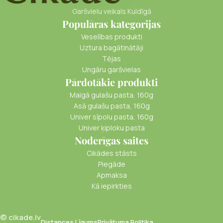
Garšvielu veikals Kuldīgā
Populāras kategorijas
Veselības produkti
Uztura bagātinātāji
Tējas
Ungāru garšvielas
Pārdotākie produkti
Maigā gulašu pasta, 160g
Asā gulašu pasta, 160g
Univer sīpolu pasta, 160g
Univer ķiploku pasta
Noderīgas saites
Cikādes stāsts
Piegāde
Apmaksa
Kā iepirkties
© cikade.lv
Distances Līgums
Privātuma Politika