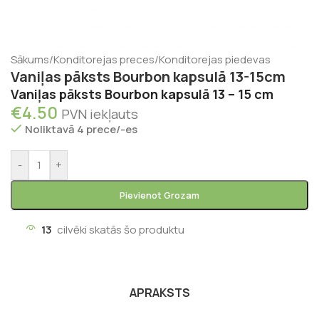
Sākums
/
Konditorejas preces
/
Konditorejas piedevas
Vaniļas pāksts Bourbon kapsulā 13-15cm
Vaniļas pāksts Bourbon kapsulā 13 – 15 cm
€
4.50
PVN iekļauts
Noliktavā 4 prece/-es
-
+
Pievienot Grozam
13
cilvēki skatās šo produktu
APRAKSTS