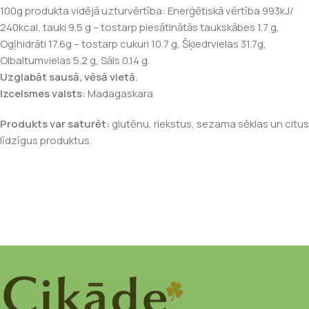
100g produkta vidējā uzturvērtība: Enerģētiskā vērtība 993kJ/
240kcal, tauki 9.5 g – tostarp piesātinātās taukskābes 1.7 g,
Ogļhidrāti 17.6g – tostarp cukuri 10.7 g, Šķiedrvielas 31.7g,
Olbaltumvielas 5.2 g, Sāls 0.14 g.
Uzglabāt sausā, vēsā vietā.
Izcelsmes valsts:
Madagaskara
Produkts var saturēt:
glutēnu, riekstus, sezama sēklas un citus
līdzīgus produktus.