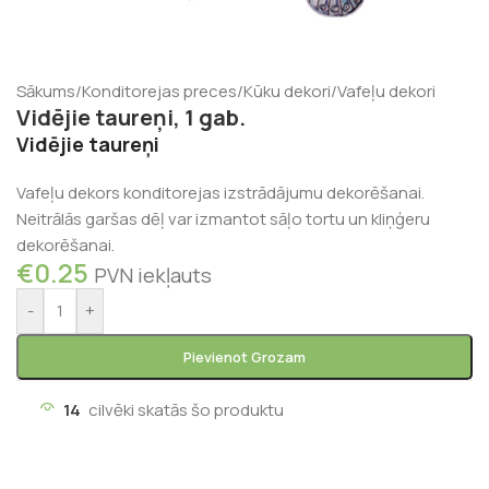
Sākums
/
Konditorejas preces
/
Kūku dekori
/
Vafeļu dekori
Vidējie taureņi, 1 gab.
Vidējie taureņi
Vafeļu dekors
konditorejas izstrādājumu dekorēšanai.
Neitrālās garšas dēļ var izmantot sāļo tortu un kliņģeru
dekorēšanai.
€
0.25
PVN iekļauts
-
+
Pievienot Grozam
14
cilvēki skatās šo produktu