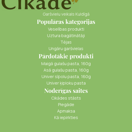
Garšvielu veikals Kuldīgā
Populāras kategorijas
Veselības produkti
Uztura bagātinātāji
Tējas
Ungāru garšvielas
Pārdotākie produkti
Maigā gulašu pasta, 160g
Asā gulašu pasta, 160g
Univer sīpolu pasta, 160g
Univer ķiploku pasta
Noderīgas saites
Cikādes stāsts
Piegāde
Apmaksa
Kā iepirkties