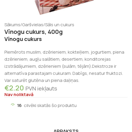
Sākums
/
Garšvielas
/
Sāls un cukurs
Vīnogu cukurs, 400g
Vīnogu cukurs
Piemērots muslim, dzērieniem, kokteiļiem, jogurtiem, piena
dzērieniem, augļu salātiem, desertiem, konditorejas
izstrādājumiem, dzērieniem (sulām, tējām).Dekstroze ir
alternatīva parastajam cukuram. Dabīgs, nesatur fruktozi.
Var saturēt glutēna un piena daļiņas.
€
2.20
PVN iekļauts
Nav noliktavā
16
cilvēki skatās šo produktu
APRAKSTS