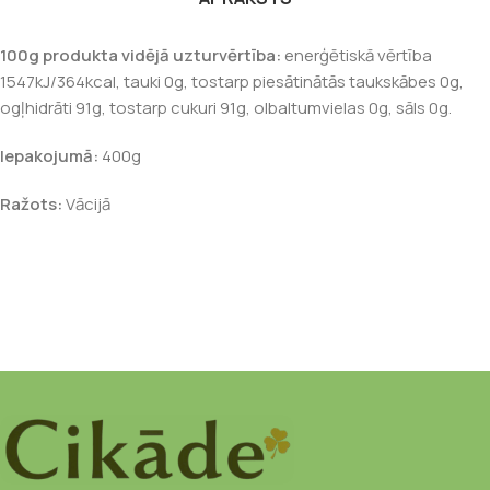
100g produkta vidējā uzturvērtība:
enerģētiskā vērtība
1547kJ/364kcal, tauki 0g, tostarp piesātinātās taukskābes 0g,
ogļhidrāti 91g, tostarp cukuri 91g, olbaltumvielas 0g, sāls 0g.
Iepakojumā:
400g
Ražots:
Vācijā