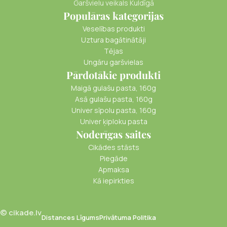
Garšvielu veikals Kuldīgā
Populāras kategorijas
Veselības produkti
Uztura bagātinātāji
Tējas
Ungāru garšvielas
Pārdotākie produkti
Maigā gulašu pasta, 160g
Asā gulašu pasta, 160g
Univer sīpolu pasta, 160g
Univer ķiploku pasta
Noderīgas saites
Cikādes stāsts
Piegāde
Apmaksa
Kā iepirkties
© cikade.lv
Distances Līgums
Privātuma Politika