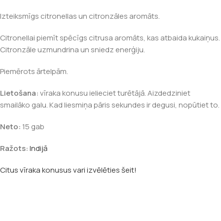
Izteiksmīgs citronellas un citronzāles aromāts.
Citronellai piemīt spēcīgs citrusa aromāts, kas atbaida kukaiņus.
Citronzāle uzmundrina un sniedz enerģiju.
Piemērots ārtelpām.
Lietošana:
vīraka konusu ielieciet turētājā. Aizdedziniet
smailāko galu. Kad liesmiņa pāris sekundes ir degusi, nopūtiet to.
Neto:
15 gab
Ražots:
Indijā
Citus vīraka konusus vari izvēlēties šeit!