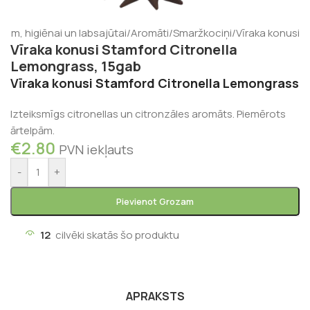
am, higiēnai un labsajūtai
/
Aromāti
/
Smaržkociņi
/
Vīraka konusi
Vīraka konusi Stamford Citronella
Lemongrass, 15gab
Vīraka konusi Stamford Citronella Lemongrass
Izteiksmīgs citronellas un citronzāles aromāts. Piemērots
ārtelpām.
€
2.80
PVN iekļauts
-
+
Pievienot Grozam
12
cilvēki skatās šo produktu
APRAKSTS