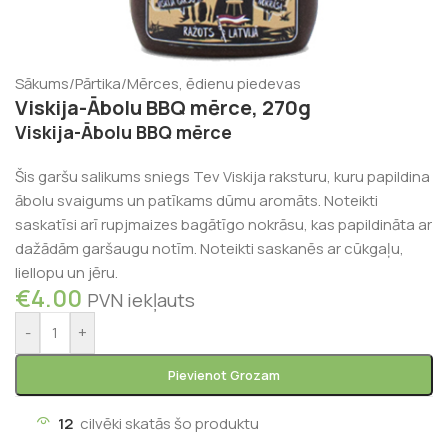
Sākums
/
Pārtika
/
Mērces, ēdienu piedevas
Viskija-Ābolu BBQ mērce, 270g
Viskija-Ābolu BBQ mērce
Šis garšu salikums sniegs Tev Viskija raksturu, kuru papildina
ābolu svaigums un patīkams dūmu aromāts.
Noteikti
saskatīsi arī rupjmaizes bagātīgo nokrāsu, kas papildināta ar
dažādām garšaugu notīm.
Noteikti saskanēs ar cūkgaļu,
liellopu un jēru.
€
4.00
PVN iekļauts
-
+
Pievienot Grozam
12
cilvēki skatās šo produktu