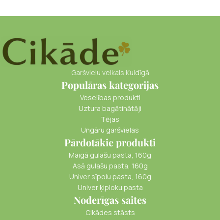
Garšvielu veikals Kuldīgā
Populāras kategorijas
Veselības produkti
Uztura bagātinātāji
Tējas
Ungāru garšvielas
Pārdotākie produkti
Maigā gulašu pasta, 160g
Asā gulašu pasta, 160g
Univer sīpolu pasta, 160g
Univer ķiploku pasta
Noderīgas saites
Cikādes stāsts