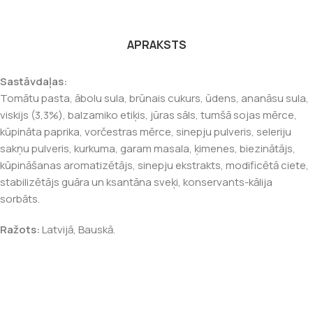
APRAKSTS
Sastāvdaļas:
Tomātu pasta, ābolu sula, brūnais cukurs, ūdens, ananāsu sula,
viskijs (3,3%), balzamiko etiķis, jūras sāls, tumšā sojas mērce,
kūpināta paprika, vorčestras mērce, sinepju pulveris, seleriju
sakņu pulveris, kurkuma, garam masala, ķimenes, biezinātājs,
kūpināšanas aromatizētājs, sinepju ekstrakts, modificētā ciete,
stabilizētājs guāra un ksantāna sveķi, konservants-kālija
sorbāts.
Ražots:
Latvijā, Bauskā.