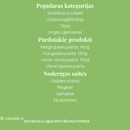
Populāras kategorijas
Veselības produkti
Uztura bagātinātāji
Tējas
Ungāru garšvielas
Pārdotākie produkti
Maigā gulašu pasta, 160g
Asā gulašu pasta, 160g
Univer sīpolu pasta, 160g
Univer ķiploku pasta
Noderīgas saites
Cikādes stāsts
Piegāde
Apmaksa
Kā iepirkties
© cikade.lv
Distances Līgums
Privātuma Politika