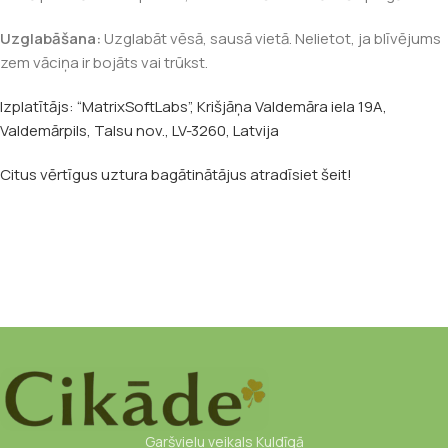
Uzglabāšana:
Uzglabāt vēsā, sausā vietā. Nelietot, ja blīvējums
zem vāciņa ir bojāts vai trūkst.
Izplatītājs: “MatrixSoftLabs”, Krišjāņa Valdemāra iela 19A,
Valdemārpils, Talsu nov., LV-3260, Latvija
Citus vērtīgus uztura bagātinātājus atradīsiet šeit!
Garšvielu veikals Kuldīgā