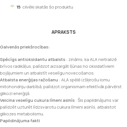
15
cilvēki skatās šo produktu
APRAKSTS
Galvenās priekšrocības:
Spēcīgs antioksidantu atbalsts
: zināms, ka ALA neitralizē
brīvos radikāļus, palīdzot aizsargāt šūnas no oksidatīviem
bojājumiem un atbalstīt veselīgu novecošanos.
Atbalsta enerģijas ražošanu
: ALA spēlē izšķirošu lomu
mitohondriju darbībā, palīdzot organismam efektīvāk pārvērst
glikozi enerģijā.
Veicina veselīgu cukura līmeni asinīs
: Šis papildinājums var
palīdzēt uzturēt līdzsvarotu cukura līmeni asinīs, atbalstot
glikozes metabolismu.
Papildinājuma fakti