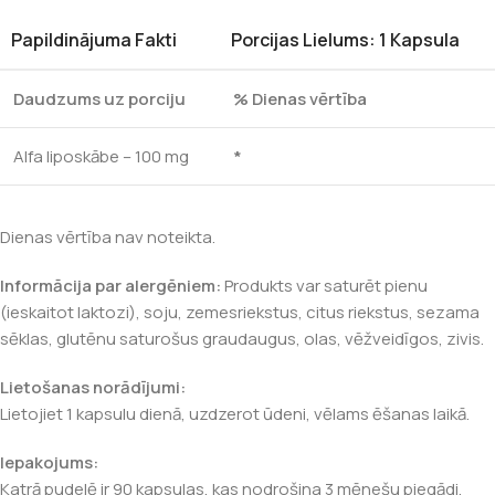
Papildinājuma Fakti
Porcijas Lielums: 1 Kapsula
Daudzums uz porciju
% Dienas vērtība
Alfa liposkābe – 100 mg
*
Dienas vērtība nav noteikta.
Informācija par alergēniem:
Produkts var saturēt pienu
(ieskaitot laktozi), soju, zemesriekstus, citus riekstus, sezama
sēklas, glutēnu saturošus graudaugus, olas, vēžveidīgos, zivis.
Lietošanas norādījumi:
Lietojiet 1 kapsulu dienā, uzdzerot ūdeni, vēlams ēšanas laikā.
Iepakojums:
Katrā pudelē ir 90 kapsulas, kas nodrošina 3 mēnešu piegādi.