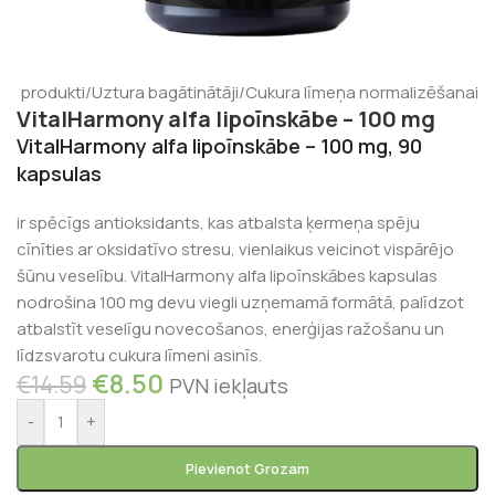
as produkti
/
Uztura bagātinātāji
/
Cukura līmeņa normalizēšanai
VitalHarmony alfa lipoīnskābe – 100 mg
VitalHarmony alfa lipoīnskābe – 100 mg, 90
kapsulas
ir spēcīgs antioksidants, kas atbalsta ķermeņa spēju
cīnīties ar oksidatīvo stresu, vienlaikus veicinot vispārējo
šūnu veselību. VitalHarmony alfa lipoīnskābes kapsulas
nodrošina 100 mg devu viegli uzņemamā formātā, palīdzot
atbalstīt veselīgu novecošanos, enerģijas ražošanu un
līdzsvarotu cukura līmeni asinīs.
€
8.50
€
14.59
PVN iekļauts
-
+
Pievienot Grozam