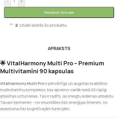
-
+
Pievienot Grozam
2
cilvēki skatās šo produktu
APRAKSTS
🌟 VitalHarmony Multi Pro – Premium
Multivitamīni 90 kapsulas
VitalHarmony Multi Pro
ir pilnvērtīgs un augstas kvalitātes
multivitamīnu komplekss, kas apvieno vairāk nekā 20 rūpīgi
atlasītas uzturvielas. Tas ir radīts, lai sniegtu ikdienas atbalstu
Tavam ķermenim – no imunitātes līdz enerģijas līmenim, no
skaistuma līdz kognitīvajām funkcijām.