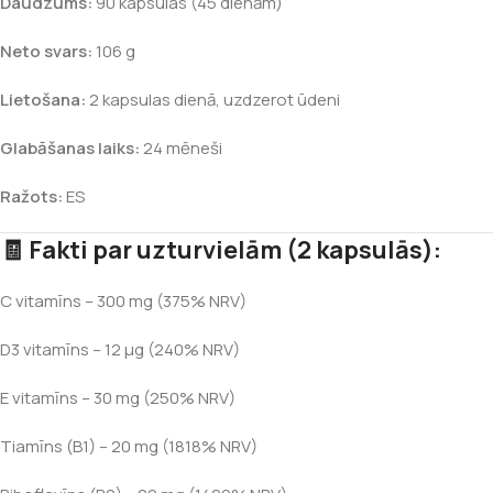
Daudzums:
90 kapsulas (45 dienām)
Neto svars:
106 g
Lietošana:
2 kapsulas dienā, uzdzerot ūdeni
Glabāšanas laiks:
24 mēneši
Ražots:
ES
🧾 Fakti par uzturvielām (2 kapsulās):
C vitamīns – 300 mg (375% NRV)
D3 vitamīns – 12 μg (240% NRV)
E vitamīns – 30 mg (250% NRV)
Tiamīns (B1) – 20 mg (1818% NRV)