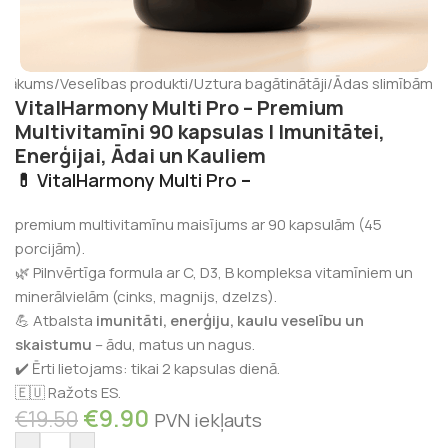
Sākums
/
Veselības produkti
/
Uztura bagātinātāji
/
Ādas slimībām
VitalHarmony Multi Pro – Premium
Multivitamīni 90 kapsulas | Imunitātei,
Enerģijai, Ādai un Kauliem
💊
VitalHarmony Multi Pro
–
premium multivitamīnu maisījums ar 90 kapsulām (45
porcijām).
🌿 Pilnvērtīga formula ar C, D3, B kompleksa vitamīniem un
minerālvielām (cinks, magnijs, dzelzs).
💪 Atbalsta
imunitāti, enerģiju, kaulu veselību un
skaistumu
– ādu, matus un nagus.
✔️ Ērti lietojams: tikai 2 kapsulas dienā.
🇪🇺 Ražots ES.
€
9.90
€
19.50
PVN iekļauts