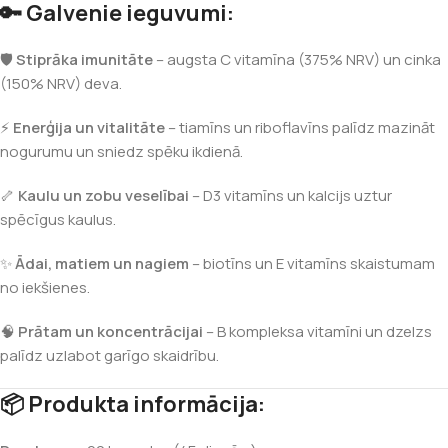
🔑 Galvenie ieguvumi:
🛡️
Stiprāka imunitāte
– augsta C vitamīna (375% NRV) un cinka
(150% NRV) deva.
⚡
Enerģija un vitalitāte
– tiamīns un riboflavīns palīdz mazināt
nogurumu un sniedz spēku ikdienā.
🦴
Kaulu un zobu veselībai
– D3 vitamīns un kalcijs uztur
spēcīgus kaulus.
✨
Ādai, matiem un nagiem
– biotīns un E vitamīns skaistumam
no iekšienes.
🧠
Prātam un koncentrācijai
– B kompleksa vitamīni un dzelzs
palīdz uzlabot garīgo skaidrību.
📦 Produkta informācija: