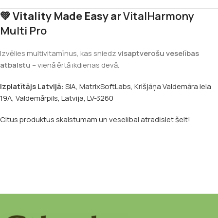
💚 Vitality Made Easy ar
VitalHarmony
Multi Pro
Izvēlies multivitamīnus, kas sniedz
visaptverošu veselības
atbalstu
– vienā ērtā ikdienas devā.
Izplatītājs Latvijā:
SIA, MatrixSoftLabs, Krišjāņa Valdemāra iela
19A, Valdemārpils, Latvija, LV-3260
Citus produktus skaistumam un veselībai atradīsiet šeit!