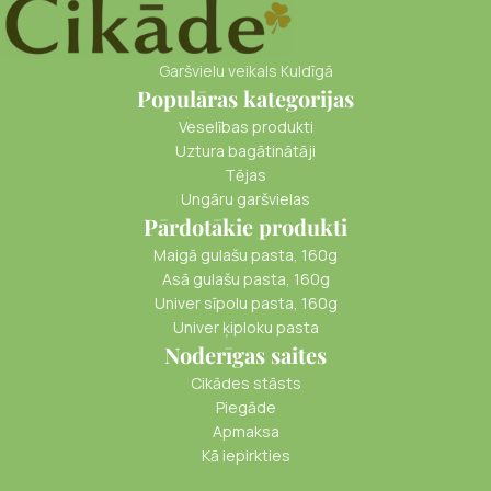
Garšvielu veikals Kuldīgā
Populāras kategorijas
Veselības produkti
Uztura bagātinātāji
Tējas
Ungāru garšvielas
Pārdotākie produkti
Maigā gulašu pasta, 160g
Asā gulašu pasta, 160g
Univer sīpolu pasta, 160g
Univer ķiploku pasta
Noderīgas saites
Cikādes stāsts
Piegāde
Apmaksa
Kā iepirkties