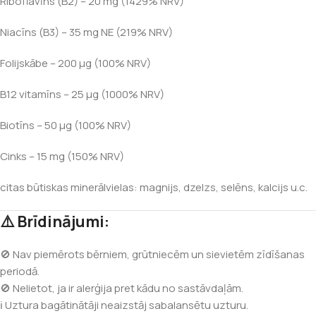
Riboflavīns (B2) – 20 mg (1429% NRV)
Niacīns (B3) – 35 mg NE (219% NRV)
Folijskābe – 200 μg (100% NRV)
B12 vitamīns – 25 μg (1000% NRV)
Biotīns – 50 μg (100% NRV)
Cinks – 15 mg (150% NRV)
citas būtiskas minerālvielas: magnijs, dzelzs, selēns, kalcijs u.c.
⚠️ Brīdinājumi:
🚫 Nav piemērots bērniem, grūtniecēm un sievietēm zīdīšanas
periodā.
🚫 Nelietot, ja ir alerģija pret kādu no sastāvdaļām.
ℹ️ Uztura bagātinātāji neaizstāj sabalansētu uzturu.