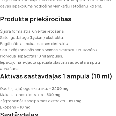
devas iepakojums nodrošina vienkāršu lietošanu ikdienā.
Produkta priekšrocības
Šķidra forma ātrai un ērtai lietošanai.
Satur godži ogu (Lycium) ekstraktu.
Bagātināts ar makas saknes ekstraktu.
Satur zāģzobainās sabalpalmas ekstraktu un likopēnu.
Individuāli iepakotas 10 ml ampulas.
Iepakojumā iekļauta speciāla plastmasas adata ampulu
atvēršanai.
Aktīvās sastāvdaļas 1 ampulā (10 ml)
Godži (līcija) ogu ekstrakts –
2400 mg
Makas saknes ekstrakts –
500 mg
Zāģzobainās sabalpalmas ekstrakts –
150 mg
Likopēns –
10 mg
Sastāvdaļas