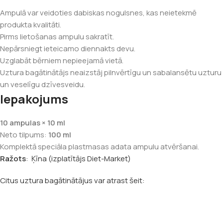
Ampulā var veidoties dabiskas nogulsnes, kas neietekmē
produkta kvalitāti.
Pirms lietošanas ampulu sakratīt.
Nepārsniegt ieteicamo diennakts devu.
Uzglabāt bērniem nepieejamā vietā.
Uztura bagātinātājs neaizstāj pilnvērtīgu un sabalansētu uzturu
un veselīgu dzīvesveidu.
Iepakojums
10 ampulas × 10 ml
Neto tilpums:
100 ml
Komplektā speciāla plastmasas adata ampulu atvēršanai.
Ražots
: Ķīna (izplatītājs Diet-Market)
Citus uztura bagātinātājus var atrast šeit: