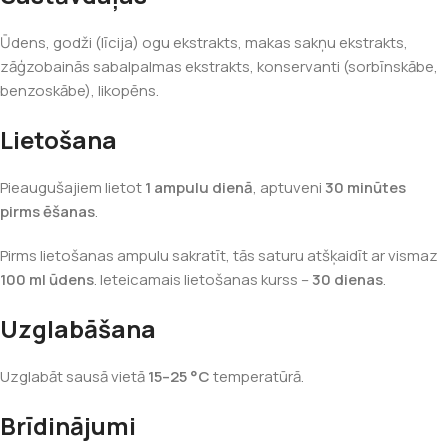
Ūdens, godži (līcija) ogu ekstrakts, makas sakņu ekstrakts,
zāģzobainās sabalpalmas ekstrakts, konservanti (sorbīnskābe,
benzoskābe), likopēns.
Lietošana
Pieaugušajiem lietot
1 ampulu dienā
, aptuveni
30 minūtes
pirms ēšanas
.
Pirms lietošanas ampulu sakratīt, tās saturu atšķaidīt ar vismaz
100 ml ūdens
. Ieteicamais lietošanas kurss –
30 dienas
.
Uzglabāšana
Uzglabāt sausā vietā
15–25 °C
temperatūrā.
Brīdinājumi