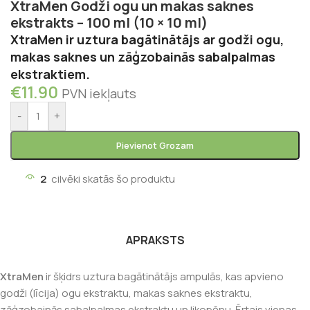
XtraMen Godži ogu un makas saknes
ekstrakts – 100 ml (10 × 10 ml)
XtraMen ir uztura bagātinātājs ar godži ogu,
makas saknes un zāģzobainās sabalpalmas
ekstraktiem.
€
11.90
PVN iekļauts
-
+
Pievienot Grozam
2
cilvēki skatās šo produktu
APRAKSTS
XtraMen
ir šķidrs uztura bagātinātājs ampulās, kas apvieno
godži (līcija) ogu ekstraktu, makas saknes ekstraktu,
zāģzobainās sabalpalmas ekstraktu un likopēnu. Ērtais vienas