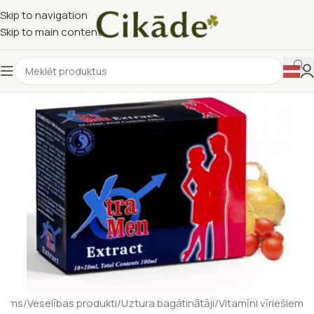
Skip to navigation
Skip to main content
kums
/
Veselības produkti
/
Uztura bagātinātāji
/
Vitamīni vīriešiem