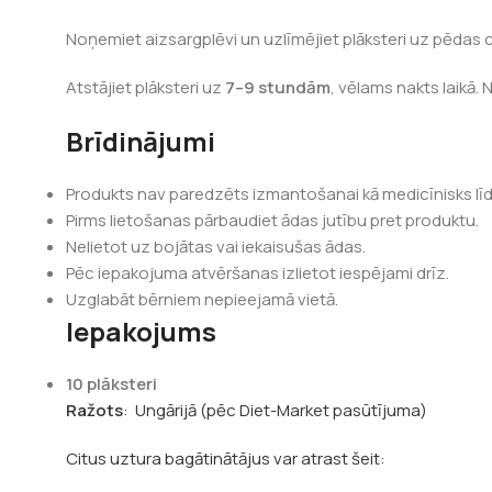
Noņemiet aizsargplēvi un uzlīmējiet plāksteri uz pēdas c
Atstājiet plāksteri uz
7–9 stundām
, vēlams nakts laikā. 
Brīdinājumi
Produkts nav paredzēts izmantošanai kā medicīnisks līdz
Pirms lietošanas pārbaudiet ādas jutību pret produktu.
Nelietot uz bojātas vai iekaisušas ādas.
Pēc iepakojuma atvēršanas izlietot iespējami drīz.
Uzglabāt bērniem nepieejamā vietā.
Iepakojums
10 plāksteri
Ražots
: Ungārijā (pēc Diet-Market pasūtījuma)
Citus uztura bagātinātājus var atrast šeit: