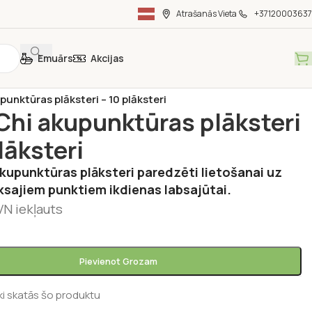
Atrašanās Vieta
+37120003637
Emuārs
Akcijas
lības produkti
/
Uztura bagātinātāji
/
Organisma attīrīšanai
/
punktūras plāksteri – 10 plāksteri
Chi akupunktūras plāksteri
lāksteri
kupunktūras plāksteri paredzēti lietošanai uz
ksajiem punktiem ikdienas labsajūtai.
VN iekļauts
Pievienot Grozam
ki skatās šo produktu