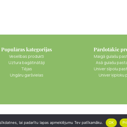
Populāras kategorijas
Pārdotākie pr
Veselības produkti
Maigā gulašu pas
Uztura bagātinātāji
Asā gulašu past
Tējas
Univer sīpolu pas
Ungāru garšvielas
Univer ķiploku 
īkdatnes, lai padarītu lapas apmeklējumu Tev patīkamāku.
OK
Pr