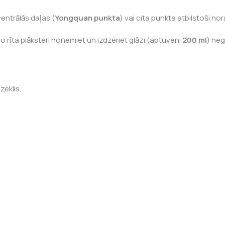
entrālās daļas (
Yongquan punkta
) vai cita punkta atbilstoši n
No rīta plāksteri noņemiet un izdzeriet glāzi (aptuveni
200 ml
) ne
eklis.