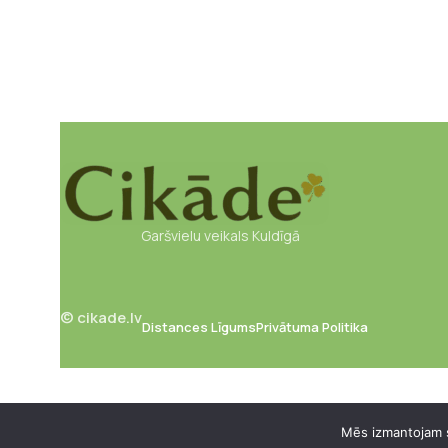
Garšvielu veikals Kuldīgā
© cikade.lv
Distances Līgums
Privātuma Politika
Mēs izmantojam s