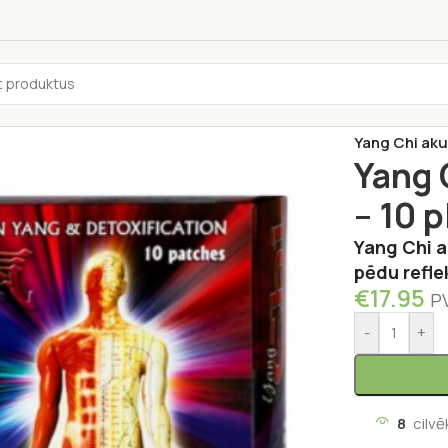
Sākums
/
Vese
Yang Chi aku
Yang 
– 10 p
Yang Chi a
pēdu refle
€
17.95
P
-
+
8
cilvē