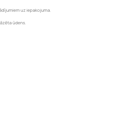
orādījumiem uz iepakojuma.
gāzēta ūdens.