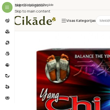
Cikādes Stāsts
Skip to navigation
Kontakti
Piegāde
Skip to main content
Visas Kategorijas