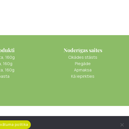
odukti
Noderīgas saites
ta, 160g
Cikādes stāsts
a, 160g
Piegāde
ta, 160g
Apmaksa
pasta
Kā iepirkties
ivātuma politika