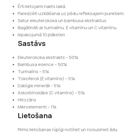
Ērti lietojami nakts laikā.
Paredzēti uzklāšanai uz pēdu refleksajiem punktiem.
Satur eleuterokoka un bambusa ekstraktus.
Bagātināti ar turmalīnu, E vitamīnu un C vitamīnu.
Iepakojumā 10 plāksteri.
Sastāvs
Eleuterokoka ekstrakts – 50%
Bambusa esence – 50%
Turmalīns – 5%
Tokoferoli (E vitamīns) – 5%
Dabīgie minerāli – 5%
Askorbīnskābe (C vitamīns) – 5%
Hitozāns
Mikroelementi – 1%
Lietošana
Pirms lietošanas rūpīgi notīriet un nosusiniet ādu.