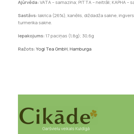
Ajūrvēda:
VATA – samazina; PITTA – neitrāli; KAPHA – 
Sastāvs:
lakrica (26%), kanēlis, diždadža sakne, ingvers,
turmerika sakne.
Iepakojums:
17 paciņas (1,8g); 30,6g
Ražots:
Yogi Tea GmbH, Hamburga
Garšvielu veikals Kuldīgā