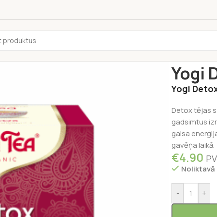
Sākums
/
Tēja
Yogi 
Yogi Detox
Detox tējas s
gadsimtus izm
gaisa enerģi
gavēņa laikā.
€
4.90
PV
Noliktavā
-
+