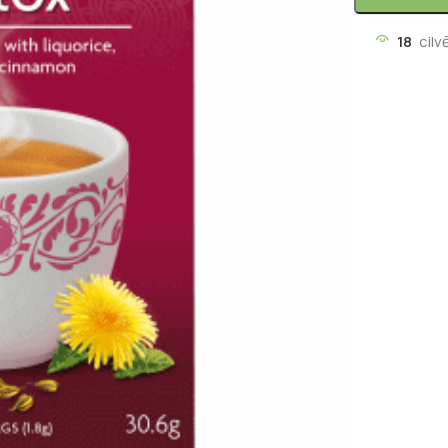
18
cilv