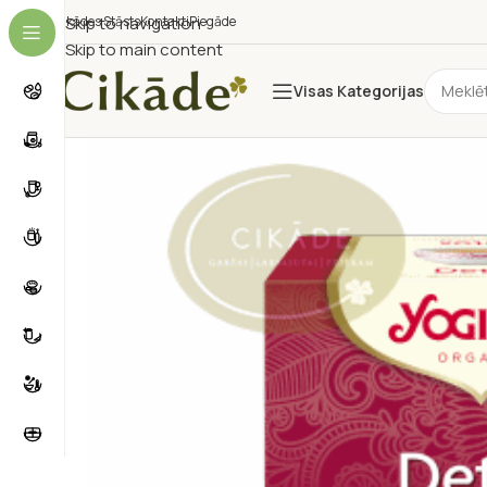
Cikādes Stāsts
Skip to navigation
Kontakti
Piegāde
Skip to main content
Visas Kategorijas