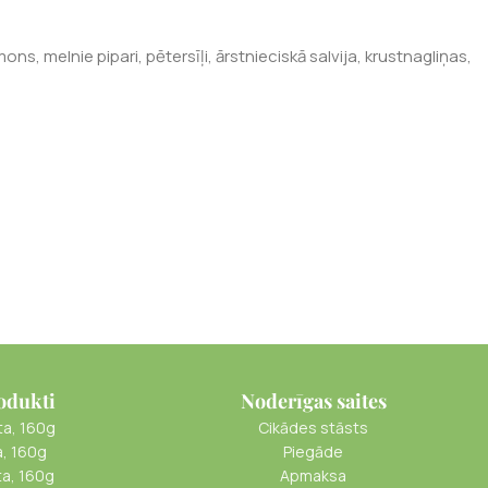
s, melnie pipari, pētersīļi, ārstnieciskā salvija, krustnagliņas,
odukti
Noderīgas saites
ta, 160g
Cikādes stāsts
a, 160g
Piegāde
ta, 160g
Apmaksa