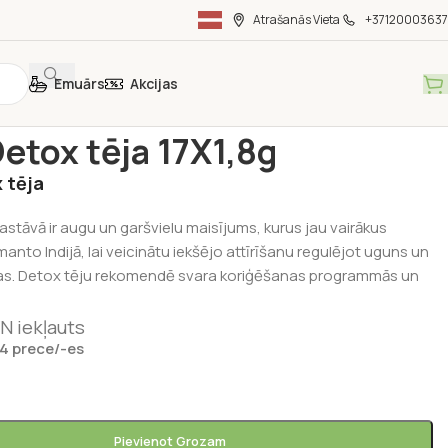
Atrašanās Vieta
+37120003637
Emuārs
Akcijas
s un kafijas
/
Tējas
/
Yogi Detox tēja 17X1,8g
Detox tēja 17X1,8g
 tēja
astāvā ir augu un garšvielu maisījums, kurus jau vairākus
anto Indijā, lai veicinātu iekšējo attīrīšanu regulējot uguns un
jas. Detox tēju rekomendē svara koriģēšanas programmās un
N iekļauts
 4 prece/-es
Pievienot Grozam