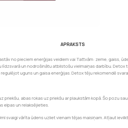
APRAKSTS
astāv no pieciem enerģijas veidiem vai Tattvām: zeme, gaiss, ū
 līdzsvarā un nodrošinātu atbilstošu vielmaiņas darbību. Detox tē
anu regulējot uguns un gaisa enerģijas. Detox tēju rekomendē sva
z priekšu, abas rokas uz priekšu ar plaukstām kopā. Šo pozu sauc 
s elpas un relaksējieties.
 svaigi vārīta ūdens uzliet vienam tējas maisiņam. Atļaut ievilkties