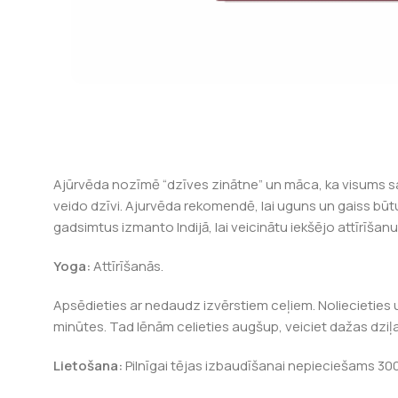
Ajūrvēda nozīmē “dzīves zinātne” un māca, ka visums s
veido dzīvi. Ajurvēda rekomendē, lai uguns un gaiss būtu
gadsimtus izmanto Indijā, lai veicinātu iekšējo attīrīš
Yoga:
Attīrīšanās.
Apsēdieties ar nedaudz izvērstiem ceļiem. Noliecieties u
minūtes. Tad lēnām celieties augšup, veiciet dažas dziļa
Lietošana:
Pilnīgai tējas izbaudīšanai nepieciešams 300ml