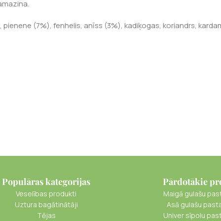
samazina.
 pienene (7%), fenhelis, anīss (3%), kadiķogas, koriandrs, kardamon
Populāras kategorijas
Pārdotākie pr
Veselības produkti
Maigā gulašu pas
Uztura bagātinātāji
Asā gulašu past
Tējas
Univer sīpolu pas