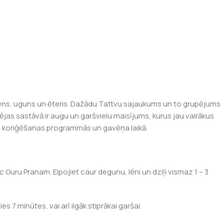
dens, uguns un ēteris. Dažādu Tattvu sajaukums un to grupējums
jas sastāvā ir augu un garšvielu maisījums, kurus jau vairākus
ra koriģēšanas programmās un gavēņa laikā.
Guru Pranam. Elpojiet caur degunu, lēni un dziļi vismaz 1 – 3
 7 minūtes, vai arī ilgāk stiprākai garšai.