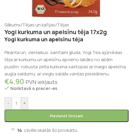
Sākums
/
Tējas un kafijas
/
Tējas
Yogi kurkuma un apelsīnu tēja 17x2g
Yogi kurkuma un apelsīnu tēja
Pikanta un, vienlaikus, samtaini gluda, Yogi Tea ajūrvēdas
tēja ar kurkumu un apelsīnu apvieno labāko no abām
pusēm: robusta zelta kurkuma sastopas ar maigo apelsīna
augļa saldumu, ar vieglu saldās vaniļas pieskārienu.
€
4.90
PVN iekļauts
Noliktavā 4 prece/-es
-
+
Pievienot Grozam
14
cilvēki skatās šo produktu