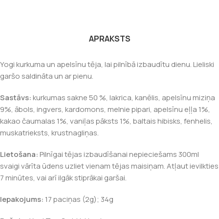
APRAKSTS
Yogi kurkuma un apelsīnu tēja, lai pilnībā izbaudītu dienu. Lieliski
garšo saldināta un ar pienu.
Sastāvs:
kurkumas sakne 50 %, lakrica, kanēlis, apelsīnu miziņa
9%, ābols, ingvers, kardomons, melnie pipari, apelsīnu eļļa 1%,
kakao čaumalas 1%, vaniļas pāksts 1%, baltais hibisks, fenhelis,
muskatrieksts, krustnagliņas.
Lietošana:
Pilnīgai tējas izbaudīšanai nepieciešams 300ml
svaigi vārīta ūdens uzliet vienam tējas maisiņam. Atļaut ievilkties
7 minūtes, vai arī ilgāk stiprākai garšai.
Iepakojums:
17 paciņas (2g); 34g