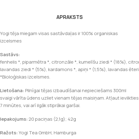
APRAKSTS
Yogi tēja miegam visas sastāvdaļas ir 100% organiskas
izcelsmes
Sastāvs:
f
enhelis
*
,
piparmētra
*
,
citronzāle
*
,
kumelīšu
ziedi
*
(
18
%
)
,
citr
l
avandas
ziedi
*
(
5
%
)
,
kardamons
*
,
apiņi
*
(
1,5
%
)
,
lavandas
ēter
*Bioloģiskas izcelsmes.
Lietošana:
Pilnīgai tējas izbaudīšanai nepieciešams 300ml
svaigi vārīta ūdens uzliet vienam tējas maisiņam. Atļaut ievilkties
7 minūtes, vai arī ilgāk stiprākai garšai.
Iepakojums:
20 paciņas (2,1g); 42g
Ražots:
Yogi Tea GmbH, Hamburga