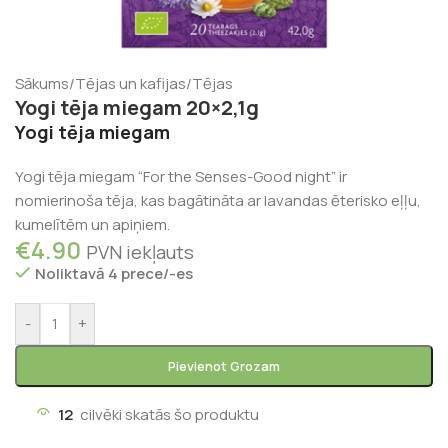
Sākums
/
Tējas un kafijas
/
Tējas
Yogi tēja miegam 20×2,1g
Yogi tēja miegam
Yogi tēja miegam “For the Senses-Good night” ir
nomierinoša tēja, kas bagātināta ar lavandas ēterisko eļļu,
kumelītēm un apiņiem.
€
4.90
PVN iekļauts
Noliktavā 4 prece/-es
-
+
Pievienot Grozam
12
cilvēki skatās šo produktu