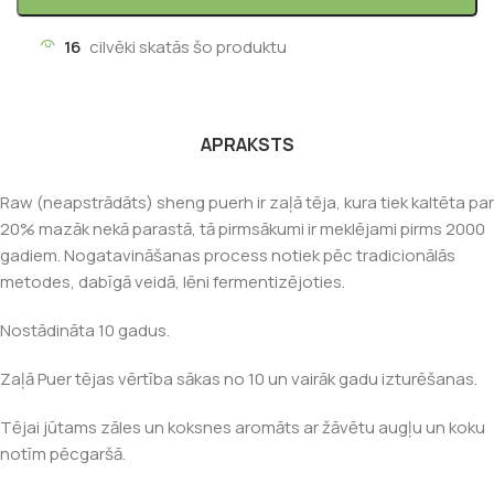
16
cilvēki skatās šo produktu
APRAKSTS
Raw (neapstrādāts) sheng puerh ir zaļā tēja, kura tiek kaltēta par
20% mazāk nekā parastā, tā pirmsākumi ir meklējami pirms 2000
gadiem. Nogatavināšanas process notiek pēc tradicionālās
metodes, dabīgā veidā, lēni fermentizējoties.
Nostādināta 10 gadus.
Zaļā Puer tējas vērtība sākas no 10 un vairāk gadu izturēšanas.
Tējai jūtams zāles un koksnes aromāts ar žāvētu augļu un koku
notīm pēcgaršā.