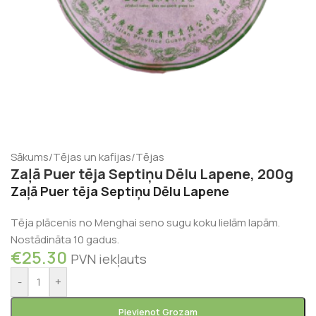
Sākums
/
Tējas un kafijas
/
Tējas
Zaļā Puer tēja Septiņu Dēlu Lapene, 200g
Zaļā Puer tēja Septiņu Dēlu Lapene
Tēja plācenis no Menghai seno sugu koku lielām lapām.
Nostādināta 10 gadus.
€
25.30
PVN iekļauts
-
+
Pievienot Grozam