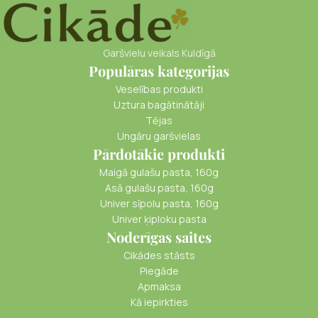
Garšvielu veikals Kuldīgā
Populāras kategorijas
Veselības produkti
Uztura bagātinātāji
Tējas
Ungāru garšvielas
Pārdotākie produkti
Maigā gulašu pasta, 160g
Asā gulašu pasta, 160g
Univer sīpolu pasta, 160g
Univer ķiploku pasta
Noderīgas saites
Cikādes stāsts
Piegāde
Apmaksa
Kā iepirkties