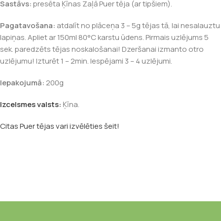
Sastāvs:
presēta Ķīnas Zaļā Puer tēja (ar tipšiem).
Pagatavošana:
atdalīt no plāceņa 3 – 5g tējas tā, lai nesalauztu
lapiņas. Apliet ar 150ml 80°C karstu ūdens. Pirmais uzlējums 5
sek. paredzēts tējas noskalošanai! Dzeršanai izmanto otro
uzlējumu! Izturēt 1 – 2min. Iespējami 3 – 4 uzlējumi.
Iepakojumā:
200g
Izcelsmes valsts:
Ķīna.
Citas Puer tējas vari izvēlēties šeit!