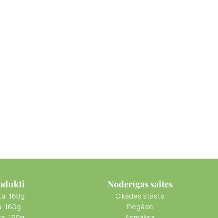
odukti
Noderīgas saites
ta, 160g
Cikādes stāsts
a, 160g
Piegāde
ta, 160g
Apmaksa