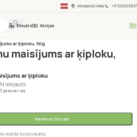
Atrašanās Vieta
+37120003637
Emuārs
Akcijas
vielas
/
Universālie maisījumi
/
jums ar ķiploku, 50g
u maisījums ar ķiploku,
sījums ar ķiploku
N iekļauts
 7 prece/-es
Pievienot Grozam
ēki skatās šo produktu