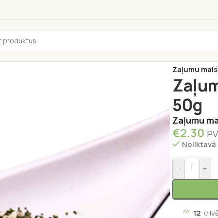
Sākums
/
Garš
Zaļumu maisī
Zaļum
50g
Zaļumu mai
€
2.30
PV
Noliktavā
-
+
12
cilv