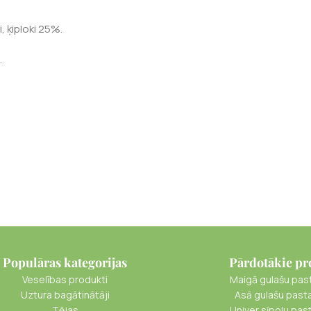
i, ķiploki 25%.
.
Populāras kategorijas
Pārdotākie pr
Veselības produkti
Maigā gulašu pas
Uztura bagātinātāji
Asā gulašu past
Tējas
Univer sīpolu pas