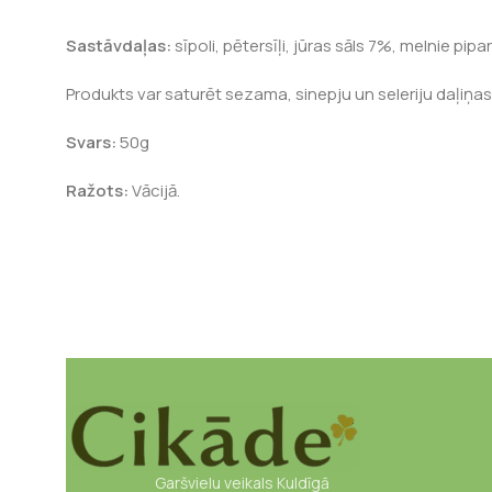
Sastāvdaļas:
sīpoli, pētersīļi, jūras sāls 7%, melnie pipar
Produkts var saturēt sezama, sinepju un seleriju daļiņas
Svars:
50g
Ražots:
Vācijā.
Garšvielu veikals Kuldīgā