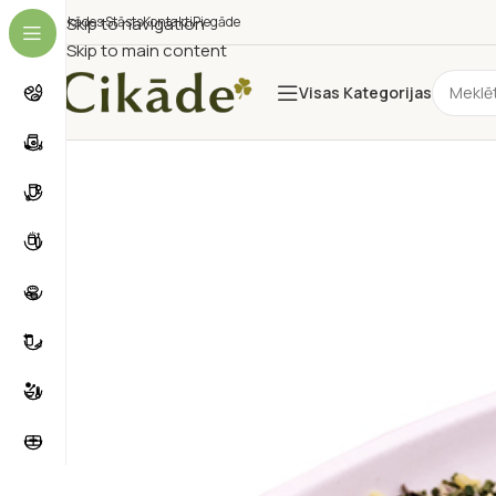
Cikādes Stāsts
Skip to navigation
Kontakti
Piegāde
Skip to main content
Visas Kategorijas