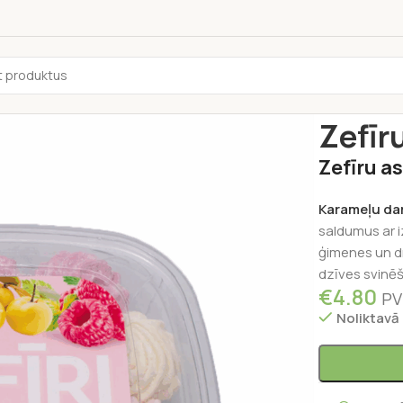
Sākums
/
Pārti
Zefīr
Zefīru as
Karameļu da
saldumus ar i
ģimenes un d
dzīves svinē
€
4.80
PV
Noliktavā 