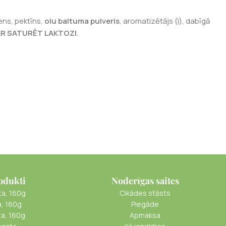
ens, pektīns,
olu baltuma pulveris
, aromatizētājs (i), dabīgā
AR SATURĒT LAKTOZI
.
odukti
Noderīgas saites
ta, 160g
Cikādes stāsts
a, 160g
Piegāde
ta, 160g
Apmaksa