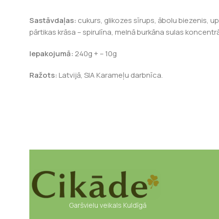
Sastāvdaļas:
cukurs, glikozes sīrups, ābolu biezenis, 
pārtikas krāsa – spirulīna, melnā burkāna sulas koncentrāt
Iepakojumā:
240g + – 10g
Ražots:
Latvijā, SIA Karameļu darbnīca.
Garšvielu veikals Kuldīgā