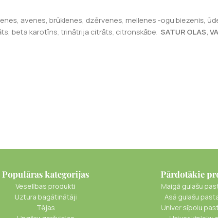
upenes, avenes, brūklenes, dzērvenes, mellenes -ogu biezenis, ūd
s, beta karotīns, trinātrija citrāts, citronskābe.
SATUR OLAS, V
Populāras kategorijas
Pārdotākie pr
Veselības produkti
Maigā gulašu pas
Uztura bagātinātāji
Asā gulašu past
Tējas
Univer sīpolu pas