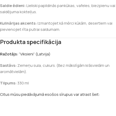
Saldie ēdieni:
Lieliski papildinās pankūkas, vafeles, biezpienu vai
saldējuma kokteiļus.
Kulinārijas akcents:
Izmantojiet kā mērci kūkām, desertiem vai
pievienojiet rīta putrai saldumam.
Produkta specifikācija
Ražotājs:
“Viksieni” (Latvija)
Sastāvs:
Zemeņu sula, cukurs. (Bez mākslīgām krāsvielām un
aromātvielām).
Tilpums:
330 ml
Citus mūsu piedāvājumā esošos sīrupus var atrast šeit: