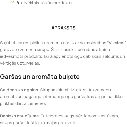
8
cilvēki skatās šo produktu
APRAKSTS
Sajūtiet saules pielieto zemeņu dārzu ar saimniecības
“Viksieni”
gatavoto zemeņu sīrupu. Šis ir klasisks, bērnības atmiņu
iedvesmots produkts, kurā apvienots ogu dabiskais saldums un
vērtīgās uzturvielas.
Garšas un aromāta buķete
Saldens un ogains:
Sīrupam piemīt izteikts, tīrs zemeņu
aromāts un bagātīga, pilnmutīga ogu garša, kas atgādina tikko
plūktas dārza zemenes.
Dabisks baudījums:
Pateicoties augstvērtīgajam sastāvam,
sīrups garšo tieši tā, kā mājās gatavots.