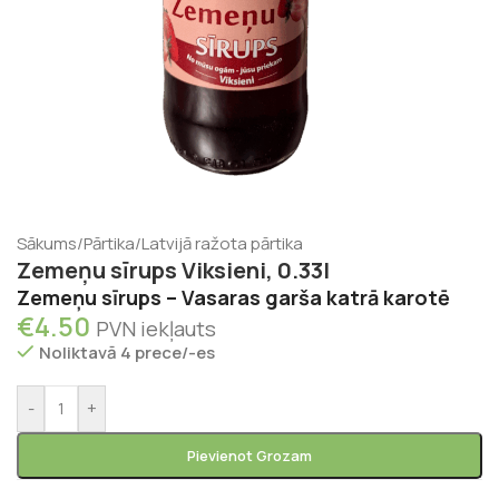
Sākums
/
Pārtika
/
Latvijā ražota pārtika
Zemeņu sīrups Viksieni, 0.33l
Zemeņu sīrups – Vasaras garša katrā karotē
€
4.50
PVN iekļauts
Noliktavā 4 prece/-es
-
+
Pievienot Grozam