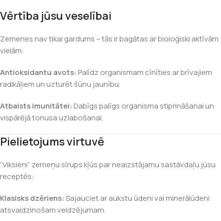
Vērtība jūsu veselībai
Zemenes nav tikai gardums – tās ir bagātas ar bioloģiski aktīvām
vielām:
Antioksidantu avots:
Palīdz organismam cīnīties ar brīvajiem
radikāļiem un uzturēt šūnu jaunību.
Atbalsts imunitātei:
Dabīgs palīgs organisma stiprināšanai un
vispārējā tonusa uzlabošanai.
Pielietojums virtuvē
“Viksieni” zemeņu sīrups kļūs par neaizstājamu sastāvdaļu jūsu
receptēs:
Klasisks dzēriens:
Sajauciet ar aukstu ūdeni vai minerālūdeni
atsvaidzinošam veldzējumam.