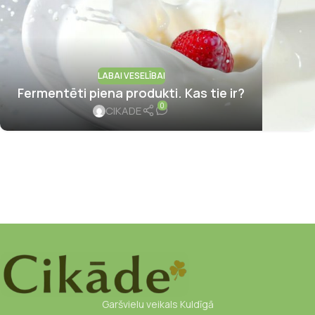
LABAI VESELĪBAI
Fermentēti piena produkti. Kas tie ir?
0
CIKADE
Garšvielu veikals Kuldīgā