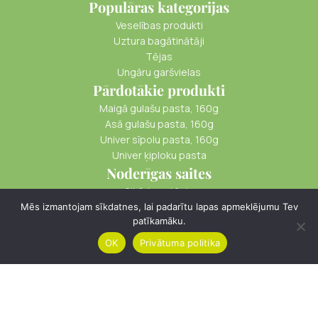
Populāras kategorijas
Veselības produkti
Uztura bagātinātāji
Tējas
Ungāru garšvielas
Pārdotākie produkti
Maigā gulašu pasta, 160g
Asā gulašu pasta, 160g
Univer sīpolu pasta, 160g
Univer ķiploku pasta
Noderīgas saites
Cikādes stāsts
Piegāde
Mēs izmantojam sīkdatnes, lai padarītu lapas apmeklējumu Tev
patīkamāku.
Apmaksa
Kā iepirkties
OK
Privātuma politika
Menu
Cart
© cikade.lv
Distances Līgums
Privātuma Politika