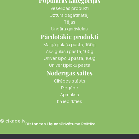
Populāras kategorijas
Veselības produkti
Uztura bagātinātāji
Tējas
Ungāru garšvielas
Pārdotākie produkti
Maigā gulašu pasta, 160g
Asā gulašu pasta, 160g
Univer sīpolu pasta, 160g
Univer ķiploku pasta
Noderīgas saites
Cikādes stāsts
Piegāde
Apmaksa
Kā iepirkties
© cikade.lv
Distances Līgums
Privātuma Politika