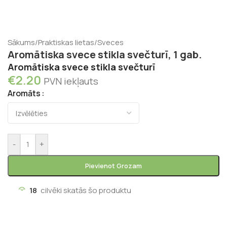
Sākums
/
Praktiskas lietas
/
Sveces
Aromātiska svece stikla svečturī, 1 gab.
Aromātiska svece stikla svečturī
€
2.20
PVN iekļauts
Aromāts
-
+
Pievienot Grozam
18
cilvēki skatās šo produktu