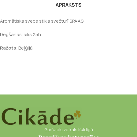
APRAKSTS
Aromātiska svece stikla svečturī SPAAS
Degšanas laiks 25h.
Ražots:
Beļģijā
Garšvielu veikals Kuldīgā