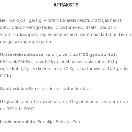
APRAKSTS
Lieli, barojoši, garšīgi — īsteni karaliski rieksti. Brazīlijas rieksti
satur daudz vērtīgo tauku, olbaltumvielu, dzelzi, daudz B
vitamīnu, kas īpaši nepieciešami nervu sistēmas darbībai. Tiem ir
maiga un bagātīga garša.
Uzturvielu saturs un kaloriju vērtība (100 g produkta):
683kcal/2858kJ, tauki 67,1g, piesātinātas taukskābes 16,1g,
ogļhidrāti 4,2g, no kuriem cukuri 2,3g, olbaltumvielas 14,3g, sāls
0,01g.
Sastāvdaļas:
Brazīlijas rieksti, satur riekstus.
Uzglabāt sausā, tīrā un vēsā vietā. Uzglabāšanas temperatūra:
no 0°C līdz 20°C.
Izcelsmes valsts:
Brazīlija, Bolīvija, Peru