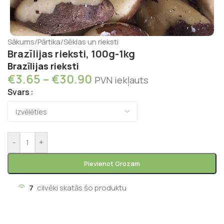
Sākums
/
Pārtika
/
Sēklas un rieksti
Brazīlijas rieksti, 100g-1kg
Brazīlijas rieksti
€
3.65
–
€
30.90
PVN iekļauts
Svars
-
+
Pievienot Grozam
7
cilvēki skatās šo produktu