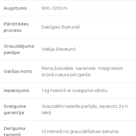
Augstums
900–1200 m
Pārstrādes
Dabīgais (Natural)
process
Grauzdējuma
Vidēja (Medium)
pakāpe
Piena šokolāde · karamele · maigi rieksti ·
Garšas notis
brūnā cukura pēcgarša
Iepakojums
1 kg maisiņš ar svaiguma vārstu
Svaiguma
Grauzdēts nelielās partijās, iepakots 24 h
garantija
laikā
Derīguma
12 mēneši no grauzdēšanas datuma
termiņš