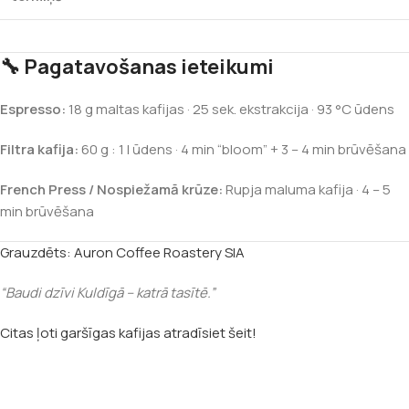
🔧 Pagatavošanas ieteikumi
Espresso:
18 g maltas kafijas · 25 sek. ekstrakcija · 93 °C ūdens
Filtra kafija:
60 g : 1 l ūdens · 4 min “bloom” + 3 – 4 min brūvēšana
French Press / Nospiežamā krūze:
Rupja maluma kafija · 4 – 5
min brūvēšana
Grauzdēts: Auron Coffee Roastery SIA
“Baudi dzīvi Kuldīgā – katrā tasītē.”
Citas ļoti garšīgas kafijas atradīsiet šeit!