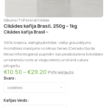
Sākums
/
TOP brendi
/
Cikāde
Cikādes kafija Brasil, 250g – 1kg
Cikādes kafija Brasil –
100% Arabica, dabīgā pārstrāde, vidējs grauzdējums.
Aromātisks maisījums no Minas Gerais (Cerrado/Sul de
Minas/Alta Mogiana) pupiņām, kas piedāvā piena šokolādes
un karameļu notis ar vieglu riekstu un brūnā cukura
pēcgaršu.
€
10.50
–
€
29.20
PVN iekļauts
Svars
Kafijas Veids