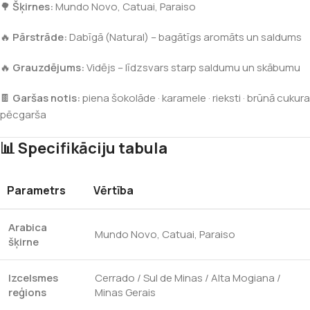
🌳
Šķirnes:
Mundo Novo, Catuai, Paraiso
🔥
Pārstrāde:
Dabīgā (Natural) – bagātīgs aromāts un saldums
🔥
Grauzdējums:
Vidējs – līdzsvars starp saldumu un skābumu
🍫
Garšas notis:
piena šokolāde · karamele · rieksti · brūnā cukura
pēcgarša
📊 Specifikāciju tabula
Parametrs
Vērtība
Arabica
Mundo Novo, Catuai, Paraiso
šķirne
Izcelsmes
Cerrado / Sul de Minas / Alta Mogiana /
reģions
Minas Gerais