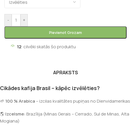
-
+
Pievienot Grozam
12
cilvēki skatās šo produktu
APRAKSTS
Cikādes kafija Brasil – kāpēc izvēlēties?
🌱
100 % Arabica
– izcilas kvalitātes pupiņas no Dienvidamerikas
🌎
Izcelsme:
Brazīlija (Minas Gerais – Cerrado, Sul de Minas, Alta
Mogiana)