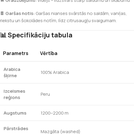
🔥
Grauzdējums:
Vidējs – līdzsvars starp saldumu un skābumu
🍫
Garšas notis:
Garšas nianses svārstās no saldām, vaniļas,
riekstu un šokolādes notīm, līdz citrusaugļu svaigumam.
📊 Specifikāciju tabula
Parametrs
Vērtība
Arabica
100% Arabica
šķirne
Izcelsmes
Peru
reģions
Augstums
1200–2200 m
Pārstrādes
Mazgāta (washed)