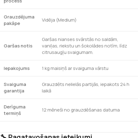
process
Grauzdējuma
Vidēja (Medium)
pakāpe
Garšas nianses svārstās no saldām,
Garšas notis
vaniļas, riekstu un šokolādes notīm, līdz
citrusaugļu svaigumam.
Iepakojums
1 kg maisiņš ar svaiguma vārstu
Svaiguma
Grauzdēts nelielās partijās, iepakots 24 h
garantija
laikā
Derīguma
12 mēneši no grauzdēšanas datuma
termiņš
🔧 Pagatavošanas ieteikumi