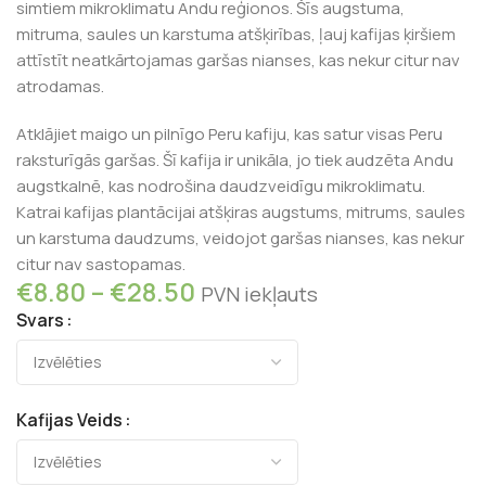
simtiem mikroklimatu Andu reģionos. Šīs augstuma,
mitruma, saules un karstuma atšķirības, ļauj kafijas ķiršiem
attīstīt neatkārtojamas garšas nianses, kas nekur citur nav
atrodamas.
Atklājiet maigo un pilnīgo Peru kafiju, kas satur visas Peru
raksturīgās garšas. Šī kafija ir unikāla, jo tiek audzēta Andu
augstkalnē, kas nodrošina daudzveidīgu mikroklimatu.
Katrai kafijas plantācijai atšķiras augstums, mitrums, saules
un karstuma daudzums, veidojot garšas nianses, kas nekur
citur nav sastopamas.
€
8.80
–
€
28.50
PVN iekļauts
Svars
Kafijas Veids