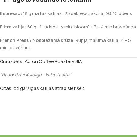
Espresso:
18 g maltas kafijas · 25 sek. ekstrakcija · 93 °C ūdens
Filtra kafija:
60 g : 1 l ūdens · 4 min “bloom” + 3 – 4 min brūvēšana
French Press / Nospiežamā krūze:
Rupja maluma kafija · 4 – 5
min brūvēšana
Grauzdēts: Auron Coffee Roastery SIA
“Baudi dzīvi Kuldīgā – katrā tasītē.”
Citas ļoti garšīgas kafijas atradīsiet šeit!