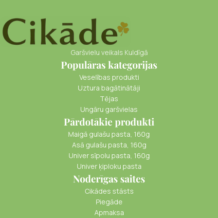
Garšvielu veikals Kuldīgā
Populāras kategorijas
Veselības produkti
Uztura bagātinātāji
Tējas
Ungāru garšvielas
Pārdotākie produkti
Maigā gulašu pasta, 160g
Asā gulašu pasta, 160g
Univer sīpolu pasta, 160g
Univer ķiploku pasta
Noderīgas saites
Cikādes stāsts
Piegāde
Apmaksa