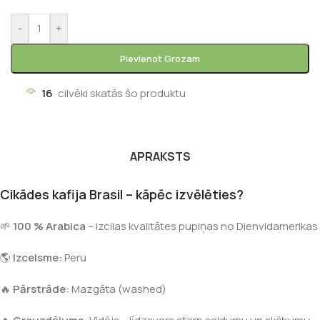
-
+
Pievienot Grozam
16
cilvēki skatās šo produktu
APRAKSTS
Cikādes kafija Brasil – kāpēc izvēlēties?
🌱
100 % Arabica
– izcilas kvalitātes pupiņas no Dienvidamerikas
🌎
Izcelsme:
Peru
🔥
Pārstrāde:
Mazgāta (washed)