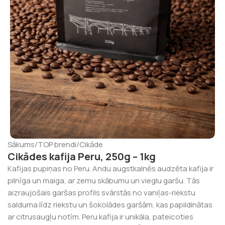
Sākums
/
TOP brendi
/
Cikāde
Cikādes kafija Peru, 250g – 1kg
Kafijas pupiņas no Peru. Andu augstkalnēs audzēta kafija ir
pilnīga un maiga, ar zemu skābumu un vieglu garšu. Tās
aizraujošais garšas profils svārstās no vaniļas-riekstu
salduma līdz riekstu un šokolādes garšām, kas papildinātas
ar citrusaugļu notīm. Peru kafija ir unikāla, pateicoties