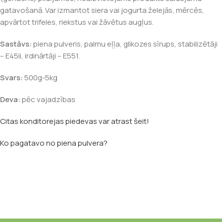
gatavošanā. Var izmantot siera vai jogurta želejās, mērcēs,
apvārtot trifeles, riekstus vai žāvētus augļus.
Sastāvs:
piena pulveris, palmu eļļa, glikozes sīrups, stabilizētāji
– E45li, irdinārtāji – E551.
Svars:
500g-5kg
Deva:
pēc vajadzības
Citas konditorejas piedevas var atrast šeit!
Ko pagatavo no piena pulvera?