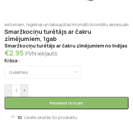
Skaistumam, higiēnai un labsajūtai
/
Aromāti
/
Aromātu aksesuāri
Smaržkociņu turētājs ar čakru
zīmējumiem, 1gab
Smaržkociņu turētājs ar čakru zīmējumiem no Indijas
€
2.95
PVN iekļauts
Krāsa
-
+
Pievienot Grozam
10
cilvēki skatās šo produktu