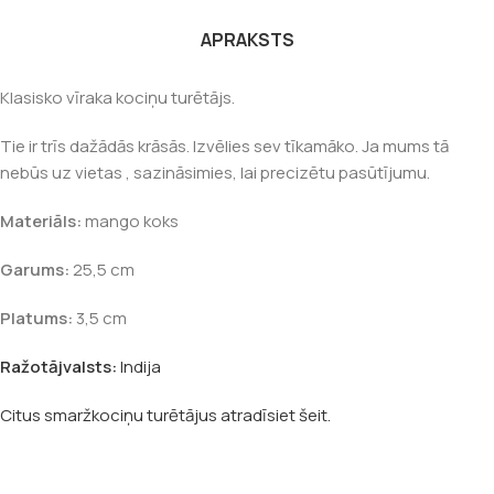
APRAKSTS
Klasisko vīraka kociņu turētājs.
Tie ir trīs dažādās krāsās. Izvēlies sev tīkamāko. Ja mums tā
nebūs uz vietas , sazināsimies, lai precizētu pasūtījumu.
Materiāls:
mango koks
Garums:
25,5 cm
Platums:
3,5 cm
Ražotājvalsts:
Indija
Citus smaržkociņu turētājus atradīsiet šeit.