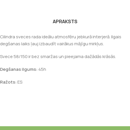
APRAKSTS
Cilindra sveces rada ideālu atmosfēru jebkurā interjerā. Ilgais
degšanas laiks ļauj izbaudīt vairākus mājīgu mirkļus.
Svece 58/150 ir bez smaržas un pieejama dažādās krāsās.
Degšanas ilgums:
45h
Ražots:
ES