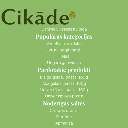
Garšvielu veikals Kuldīgā
Populāras kategorijas
Veselības produkti
Uztura bagātinātāji
Tējas
Ungāru garšvielas
Pārdotākie produkti
Maigā gulašu pasta, 160g
Asā gulašu pasta, 160g
Univer sīpolu pasta, 160g
Univer ķiploku pasta
Noderīgas saites
Cikādes stāsts
Piegāde
Apmaksa