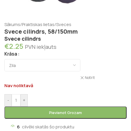
Sākums
/
Praktiskas lietas
/
Sveces
Svece cilindrs, 58/150mm
Svece cilindrs
€
2.25
PVN iekļauts
Krāsa
Notīrīt
Nav noliktavā
-
+
Pievienot Grozam
6
cilvēki skatās šo produktu