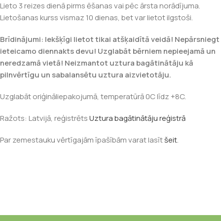
Lieto 3 reizes dienā pirms ēšanas vai pēc ārsta norādījuma.
Lietošanas kurss vismaz 10 dienas, bet var lietot ilgstoši.
Brīdinājumi: Iekšķīgi lietot tikai atšķaidītā veidā! Nepārsniegt
ieteicamo diennakts devu! Uzglabāt bērniem nepieejamā un
neredzamā vietā! Neizmantot uztura bagātinātāju kā
pilnvērtīgu un sabalansētu uztura aizvietotāju.
Uzglabāt oriģināliepakojumā, temperatūrā 0C līdz +8C.
Ražots: Latvijā, reģistrēts
Uztura bagātinātāju reģistrā
Par zemestauku vērtīgajām īpašībām varat lasīt
šeit
.