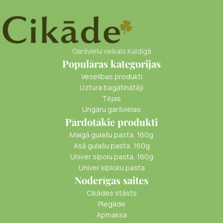
Garšvielu veikals Kuldīgā
Populāras kategorijas
Veselības produkti
Uztura bagātinātāji
Tējas
Ungāru garšvielas
Pārdotākie produkti
Maigā gulašu pasta, 160g
Asā gulašu pasta, 160g
Univer sīpolu pasta, 160g
Univer ķiploku pasta
Noderīgas saites
Cikādes stāsts
Piegāde
Apmaksa