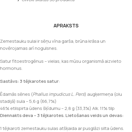
APRAKSTS
Zemestauku sulai ir sēņu vīna garša, brūna krāsa un
novērojamas arī nogulsnes.
Satur fitoestrogēnus – vielas, kas mūsu organismā aizvieto
hormonus.
Sastāvs: 3 tējkarotes satur
:
Ēdamās sēnes (
Phallus impudicus L. Pers
) augķermeņa (olu
stadijā) sula – 5,6 g (66,7%)
46% etilspirta ūdens šķīdumu – 2,8 g (33,3%) Alk. 11% tilp
Diennakts deva – 3 tējkarotes. Lietošanas veids un devas:
1 tējkaroti zemestauku sulas atšķaida ar pusglāzi silta ūdens.