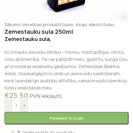
Sākums
/
Veselības produkti
/
Sulas, sīrupi, eliksīri
/
Sulas
Zemestauku sula 250ml
Zemestauku sula,
to izmanto sieviešu slimību – miomu, mastopātijas, olnīcu
cistu ārstniecībā. Tie var palīdzēt nieru, gastrītu, kuņģa čūlu,
arī prostatas iekaisumu gadījumos. Zemestauki šķidrina
asinis, tā pasargājot no sirds un asinsvadu saslimšanām,
kavē ļaundabīgo audzēju attīstību, samazina pēcoperāciju
tūsku veidošanās risku.
€
25.50
PVN iekļauts
-
+
Pievienot Grozam
7
cilvēki skatās šo produktu